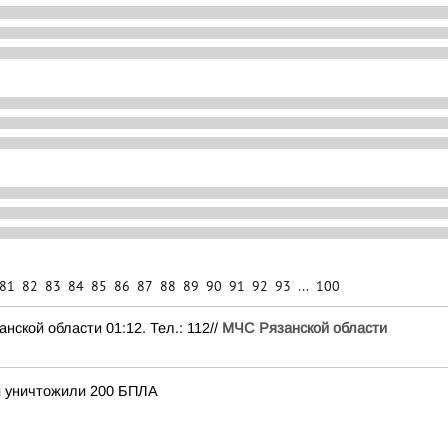
81
82
83
84
85
86
87
88
89
90
91
92
93
...
100
ой области 01:12. Тел.: 112//
МЧС Рязанской области
и уничтожили 200 БПЛА