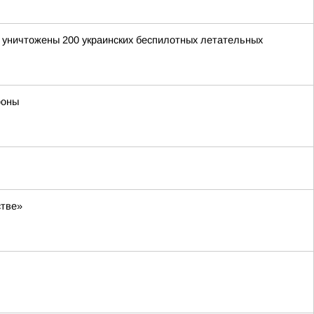
и уничтожены 200 украинских беспилотных летательных
роны
стве»