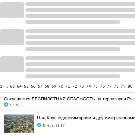
1
...
63
64
65
66
67
68
69
70
71
72
73
74
75
76
77
78
79
80
Сохраняется БЕСПИЛОТНАЯ ОПАСНОСТЬ на территории Рязанск
01:19
Над Краснодарским краем и другими регионам
Вчера, 21:17