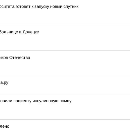
ситета готовят к запуску новый спутник
больнице в Донецке
иков Отечества
а.ру
новили пациенту инсулиновую помпу
влено