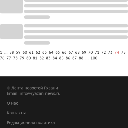
1
...
58
59
60
61
62
63
64
65
66
67
68
69
70
71
72
73
74
75
76
77
78
79
80
81
82
83
84
85
86
87
88
...
100
© Лента новостей Рязани
Email:
info@ryazan-news.ru
О нас
Контакты
Редакционная политика