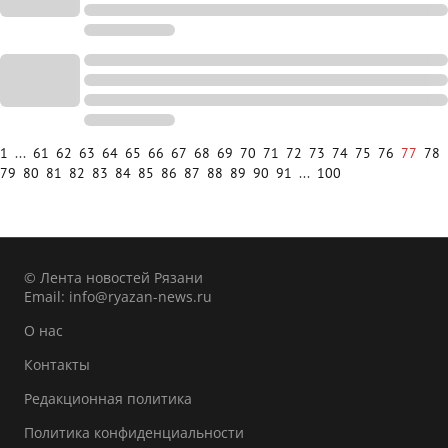
1
...
61
62
63
64
65
66
67
68
69
70
71
72
73
74
75
76
77
78
79
80
81
82
83
84
85
86
87
88
89
90
91
...
100
© Лента новостей Рязани
Email:
info@ryazan-news.ru
О нас
Контакты
Редакционная политика
Политика конфиденциальности