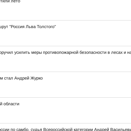
етили лето
рут "Россия Льва Толстого"
оручил усилить меры противопожарной безопасности в лесах и 
им стал Андрей Журко
й области
оссии по самбо, судья Всероссийской категории Андрей Васильев