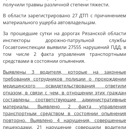
получили травмы различной степени тяжести.
В области зарегистрировано 27 ДТП с причинением
материального ущерба автовладельцам.
За прошедшие сутки на дорогах Рязанской области
инспекторы дорожно-патрульной службы
Госавтоинспекции выявили 27555 нарушений ПДД, в
том числе 2 факта управления транспортными
средствами в состоянии опьянения.
Выявлены 3 водителя, которые на законные
требования сотрудников полиции о прохождении
медицинского освидетельствования ответили
отказом, в связи с чем, в отношении этих граждан
составлены соответствующие административные
материалы. Выявлено 2 факта управления
транспортным средством в состоянии опьянения
повторно. Выявлено 4 нарушения, совершенные
пешеходами. 21 нарушение совершили водители