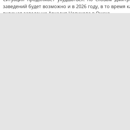
заведений будет возможно и в 2026 году, в то время
включая заведение Аркадия Новикова в Омске.
Тем не менее, макроэкономические условия остаются
значений для упрощенной системы налогообложения 
отмечает Илья Николин, председатель областного со
Финансовая реальность: расходы против выру
По данным из ресторана «Чико», расходы предприятия
Цены на продукты — 15-20%
Аренда — в среднем на 15%
Фонд оплаты труда — на 7-10%
Налоговая нагрузка — на 10%
В сложившейся ситуации рестораны не могут адеква
вызовы бизнес ищет новые пути и форматы работы: 
ресторанов.
Таким образом, наблюдается смена потребительских