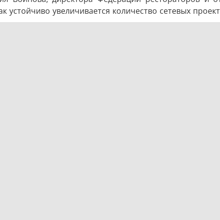
 как устойчиво увеличивается количество сетевых проек
 непростыми. Рестораторы сталкиваются с набором но
и введением налога с оборота. Все эти факторы отриц
юза предпринимателей.
чки
 увеличились на 15-20% по следующим позициям:
тно повышать цены на меню, что ведёт к заметному 
переход на производство для других заведений, упор
 предпочтений: клиенты всё чаще выбирают доставку