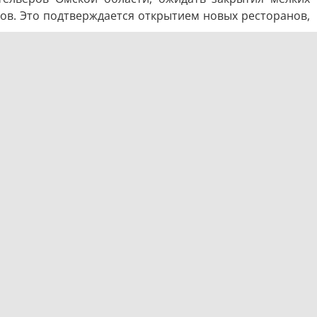
тов. Это подтверждается открытием новых ресторанов,
вых вызовов: увеличением НДС, снижением предельных
ательно сказываются на рентабельности ресторанов,
снижению маржинальности. В ответ на экономические
 на доставку и облачные кухни вместо традиционных
 готовой еды, а не посещение ресторанов. Прогнозы