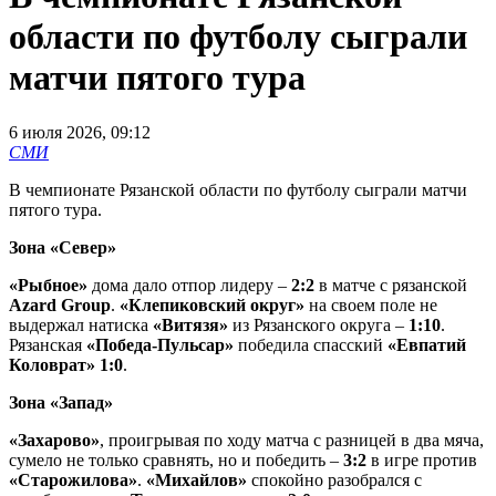
области по футболу сыграли
матчи пятого тура
6 июля 2026, 09:12
СМИ
В чемпионате Рязанской области по футболу сыграли матчи
пятого тура.
Зона «Север»
«Рыбное»
дома дало отпор лидеру –
2:2
в матче с рязанской
Azard Group
.
«Клепиковский округ»
на своем поле не
выдержал натиска
«Витязя»
из Рязанского округа –
1:10
.
Рязанская
«Победа-Пульсар»
победила спасский
«Евпатий
Коловрат» 1:0
.
Зона «Запад»
«Захарово»
, проигрывая по ходу матча с разницей в два мяча,
сумело не только сравнять, но и победить –
3:2
в игре против
«Старожилова»
.
«Михайлов»
спокойно разобрался с