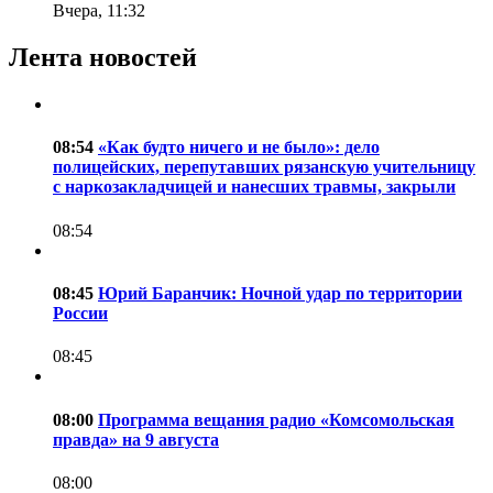
Вчера, 11:32
Лента новостей
08:54
«Как будто ничего и не было»: дело
полицейских, перепутавших рязанскую учительницу
с наркозакладчицей и нанесших травмы, закрыли
08:54
08:45
Юрий Баранчик: Ночной удар по территории
России
08:45
08:00
Программа вещания радио «Комсомольская
правда» на 9 августа
08:00