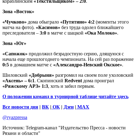
кораблинским
«Текстильщиком» – 2:0
.
Зона «Восток»
«Чучково»
дома обыграло
«Путятино» 4:2
(моменты этого
матча на фото).
«Касимов»
без труда одолел ближайшего
преследователя –
3:0
в матче с шацкой
«Ока Молоко»
.
Зона «Юг»
«Сапожок»
продолжил безрадостную серию, длящуюся с
начала еще прошлогоднего чемпионата. На сей раз поражение
0:5
в домашнем матче с
«Александро-Невский Окское»
.
Шиловский
«Добрыня»
разгромил на своем поле ухоловский
«Аксень» – 6:1
. Скопинский
Redvent
дома проиграл
«Ряжскому АРЗ» 1:3
, хоть и забил первым.
О положении команд в турнирной таблице читайте здесь
Все новости дня
|
ВК
|
ОК
|
Дзен
|
MAX
@ryazpressa
Источник:
Telegram-канал "Издательство Пресса - новости
Рязани и области"