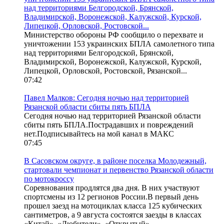
над территориями Белгородской, Брянской,
Владимирской, Воронежской, Калужской, Курской,
Липецкой, Орловской, Ростовской...
Министерство обороны РФ сообщило о перехвате и
уничтожении 153 украинских БПЛА самолетного типа
над территориями Белгородской, Брянской,
Владимирской, Воронежской, Калужской, Курской,
Липецкой, Орловской, Ростовской, Рязанской...
07:42
Павел Малков: Сегодня ночью над территорией
Рязанской области сбиты пять БПЛА
Сегодня ночью над территорией Рязанской области
сбиты пять БПЛА.Пострадавших и повреждений
нет.Подписывайтесь на мой канал в МАКС
07:45
В Сасовском округе, в районе поселка Молодежный,
стартовали чемпионат и первенство Рязанской области
по мотокроссу
Соревнования продлятся два дня. В них участвуют
спортсмены из 12 регионов России.В первый день
прошел заезд на мотоциклах класса 125 кубических
сантиметров, а 9 августа состоятся заезды в классах
«Китай», «Любители», «Открытый»...