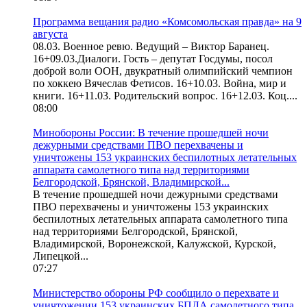
Программа вещания радио «Комсомольская правда» на 9
августа
08.03. Военное ревю. Ведущий – Виктор Баранец.
16+09.03.Диалоги. Гость – депутат Госдумы, посол
доброй воли ООН, двукратный олимпийский чемпион
по хоккею Вячеслав Фетисов. 16+10.03. Война, мир и
книги. 16+11.03. Родительский вопрос. 16+12.03. Коц....
08:00
Минобороны России: В течение прошедшей ночи
дежурными средствами ПВО перехвачены и
уничтожены 153 украинских беспилотных летательных
аппарата самолетного типа над территориями
Белгородской, Брянской, Владимирской...
В течение прошедшей ночи дежурными средствами
ПВО перехвачены и уничтожены 153 украинских
беспилотных летательных аппарата самолетного типа
над территориями Белгородской, Брянской,
Владимирской, Воронежской, Калужской, Курской,
Липецкой...
07:27
Министерство обороны РФ сообщило о перехвате и
уничтожении 153 украинских БПЛА самолетного типа