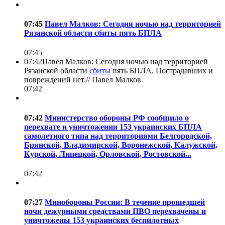
07:45
Павел Малков: Сегодня ночью над территорией
Рязанской области сбиты пять БПЛА
07:45
07:42
Павел Малков: Сегодня ночью над территорией
Рязанской области
сбиты
пять БПЛА. Пострадавших и
повреждений нет.//
Павел Малков
07:42
07:42
Министерство обороны РФ сообщило о
перехвате и уничтожении 153 украинских БПЛА
самолетного типа над территориями Белгородской,
Брянской, Владимирской, Воронежской, Калужской,
Курской, Липецкой, Орловской, Ростовской...
07:42
07:27
Минобороны России: В течение прошедшей
ночи дежурными средствами ПВО перехвачены и
уничтожены 153 украинских беспилотных