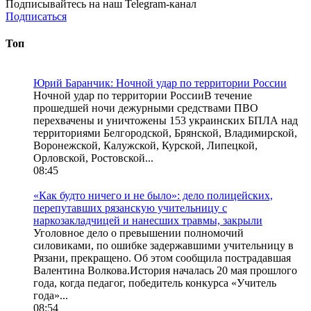
Подписывайтесь на наш Telegram-канал
Подписаться
Топ
Юрий Баранчик: Ночной удар по территории России
Ночной удар по территории РоссииВ течение
прошедшей ночи дежурными средствами ПВО
перехвачены и уничтожены 153 украинских БПЛА над
территориями Белгородской, Брянской, Владимирской,
Воронежской, Калужской, Курской, Липецкой,
Орловской, Ростовской...
08:45
«Как будто ничего и не было»: дело полицейских,
перепутавших рязанскую учительницу с
наркозакладчицей и нанесших травмы, закрыли
Уголовное дело о превышении полномочий
силовиками, по ошибке задержавшими учительницу в
Рязани, прекращено. Об этом сообщила пострадавшая
Валентина Волкова.История началась 20 мая прошлого
года, когда педагог, победитель конкурса «Учитель
года»...
08:54