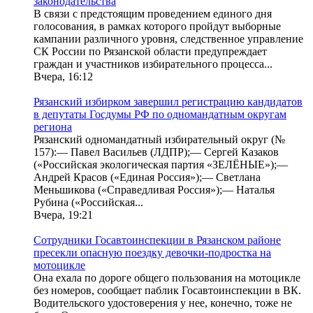
законодательства
В связи с предстоящим проведением единого дня
голосования, в рамках которого пройдут выборные
кампании различного уровня, следственное управление
СК России по Рязанской области предупреждает
граждан и участников избирательного процесса...
Вчера, 16:12
Рязанский избирком завершил регистрацию кандидатов
в депутаты Госдумы РФ по одномандатным округам
региона
Рязанский одномандатный избирательный округ (№
157):— Павел Васильев (ЛДПР);— Сергей Казаков
(«Российская экологическая партия «ЗЕЛЁНЫЕ»);—
Андрей Красов («Единая Россия»);— Светлана
Меньшикова («Справедливая Россия»);— Наталья
Рубина («Российская...
Вчера, 19:21
Сотрудники Госавтоинспекции в Рязанском районе
пресекли опасную поездку девочки-подростка на
мотоцикле
Она ехала по дороге общего пользования на мотоцикле
без номеров, сообщает паблик Госавтоинспекции в ВК.
Водительского удостоверения у нее, конечно, тоже не