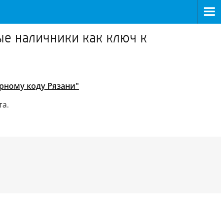
ые наличники как ключ к
рному коду Рязани"
та.