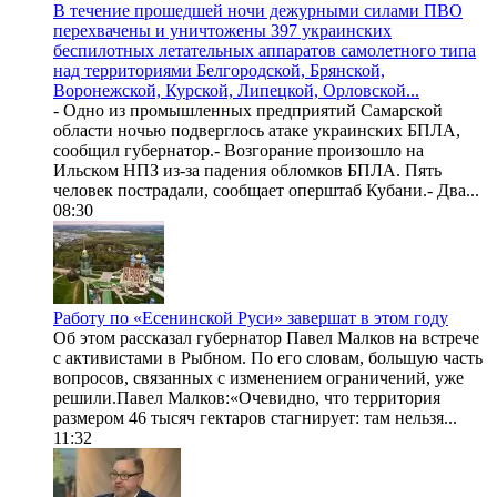
В течение прошедшей ночи дежурными силами ПВО
перехвачены и уничтожены 397 украинских
беспилотных летательных аппаратов самолетного типа
над территориями Белгородской, Брянской,
Воронежской, Курской, Липецкой, Орловской...
- Одно из промышленных предприятий Самарской
области ночью подверглось атаке украинских БПЛА,
сообщил губернатор.- Возгорание произошло на
Ильском НПЗ из-за падения обломков БПЛА. Пять
человек пострадали, сообщает оперштаб Кубани.- Два...
08:30
Работу по «Есенинской Руси» завершат в этом году
Об этом рассказал губернатор Павел Малков на встрече
с активистами в Рыбном. По его словам, большую часть
вопросов, связанных с изменением ограничений, уже
решили.Павел Малков:«Очевидно, что территория
размером 46 тысяч гектаров стагнирует: там нельзя...
11:32