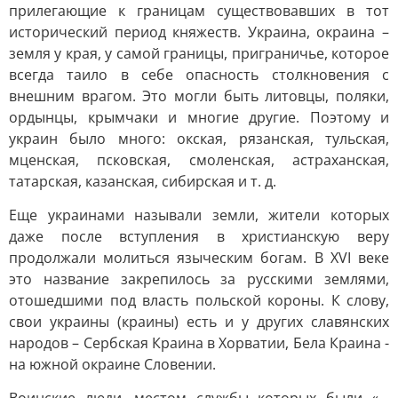
прилегающие к границам существовавших в тот
исторический период княжеств. Украина, окраина –
земля у края, у самой границы, приграничье, которое
всегда таило в себе опасность столкновения с
внешним врагом. Это могли быть литовцы, поляки,
ордынцы, крымчаки и многие другие. Поэтому и
украин было много: окская, рязанская, тульская,
мценская, псковская, смоленская, астраханская,
татарская, казанская, сибирская и т. д.
Еще украинами называли земли, жители которых
даже после вступления в христианскую веру
продолжали молиться языческим богам. В XVI веке
это название закрепилось за русскими землями,
отошедшими под власть польской короны. К слову,
свои украины (краины) есть и у других славянских
народов – Сербская Краина в Хорватии, Бела Краина -
на южной окраине Словении.