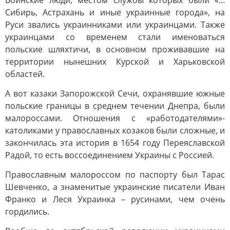
Воинские люди, местом службы которых были «…
Сибирь, Астрахань и иные украинные города», на
Руси звались украинниками или украинцами. Также
украинцами со временем стали именоваться
польские шляхтичи, в основном проживавшие на
территории нынешних Курской и Харьковской
областей.
А вот казаки Запорожской Сечи, охранявшие южные
польские границы в среднем течении Днепра, были
малороссами. Отношения с «работодателями»-
католиками у православных козаков были сложные, и
закончилась эта история в 1654 году Переяславской
Радой, то есть воссоединением Украины с Россией.
Православным малороссом по паспорту был Тарас
Шевченко, а знаменитые украинские писатели Иван
Франко и Леся Украинка – русинами, чем очень
гордились.