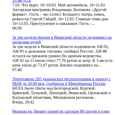
10 августа
7.03. Что будет. 16+10.03. Мой автомобиль. 16+11.03.
Авторская программа Владимира Лютикова «Другой
формат». Гость – экс-солист Большого театра, певец,
режиссер Сергей Гайдей. 16+12.03. Главные темы дня.
16+13.03. Преступление и наказание. Гость –...
06:58
За три недели бензин в Рязанской области подешевел на
несколько рулей
За три недели в Рязанской области подешевели АИ-92,
АИ-95 и дизельное топливо, сообщил Росстат. АИ-98
остался на прежнем уровне.По данным ведомства,
АИ-92 на 13 июля стоил 77,70 рубля за литр. К 3 августа
цена упала до 73,97 рубля. Бензин подешевел на...
07:48
Уничтожено 285 украинских беспилотников в период с
08:00 до 20:00 мск, сообщили в Минобороны России
БПЛА были сбиты над Белгородской, Курской,
Брянской, Тульской, Липецкой, Рязанской, Орловской и
Калужской областями, Московским регионом...
Вчера, 20:42
Рязанцы во Дворце торжеств сыграли 80 свадеб в один