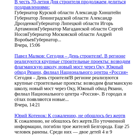
В честь 70-летия Дня строителя продолжаем делиться
поздравлениями:
Губернатор Курской области Александр Хинштейн
Губернатор Ленинградской области Александр
ДрозденкоГубернатор Липецкой области Игорь
АртамоновГубернатор Магаданской области Сергей
НосовГубернатор Московской области Андрей
ВоробьевГубернатор...
Вчера, 15:06
Павел Малков: Сегодня – День строителя!. В регионе
реализуются крупные строительные проекты: возводим
флагманскую школу, новый мост через Оку, Южный
обход Рязани, филиал Национального центра «Россия»
Сегодня – День строителя!В регионе реализуются
крупные строительные проекты: возводим флагманскую
школу, новый мост через Оку, Южный обход Рязани,
филиал Национального центра «Россия». В городах и
сёлах появляются новые...
Вчера, 14:21
Юрий Котенок: К сожалению, не обошлось без жертв
К сожалению, не обошлось без жертв.По уточненной
информации, погибли трое жителей Белгорода. Еще 25
человек ранены. Среди них — двое детей 4 и 9