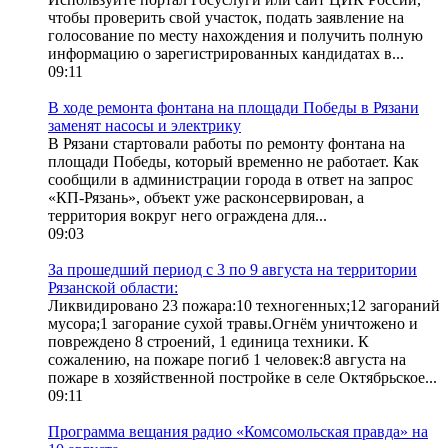
чтобы проверить свой участок, подать заявление на
голосование по месту нахождения и получить полную
информацию о зарегистрированных кандидатах в...
09:11
В ходе ремонта фонтана на площади Победы в Рязани
заменят насосы и электрику
В Рязани стартовали работы по ремонту фонтана на
площади Победы, который временно не работает. Как
сообщили в администрации города в ответ на запрос
«КП-Рязань», объект уже расконсервирован, а
территория вокруг него ограждена для...
09:03
За прошедший период с 3 по 9 августа на территории
Рязанской области:
Ликвидировано 23 пожара:10 техногенных;12 загораний
мусора;1 загорание сухой травы.Огнём уничтожено и
повреждено 8 строений, 1 единица техники. К
сожалению, на пожаре погиб 1 человек:8 августа на
пожаре в хозяйственной постройке в селе Октябрьское...
09:11
Программа вещания радио «Комсомольская правда» на