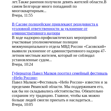
лет.Также ранения получили девять жителей области.В
самом Белгороде много попаданий по
многоквартирным...
Вчера, 11:55
В Сасове полицейские привлекают рецидивиста к
уголовной ответственности за уклонение от
административного надзора
В ходе надзорно-профилактических мероприятий
участковые уполномоченные полиции
межмуниципального отдела МВД России «Сасовский»
выявили уклонение от административного надзора 47-
летним местным жителем, который не соблюдал
установленные судом...
Вчера, 10:24
Губернатор Павел Малков посетил семейный фестиваль
«Небо России»
Павел Малков:«Фестиваль «Небо России» известен и за
пределами Рязанской области. Мы поддерживаем его,
как бы ни складывались обстоятельства. Обязательно
сохраним эту традицию. Главное, чтобы как можно
больше людей смогли приехать и насладиться...
Вчера, 10:05